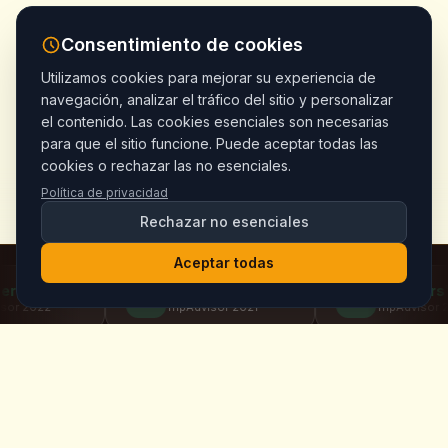
Consentimiento de cookies
Utilizamos cookies para mejorar su experiencia de
navegación, analizar el tráfico del sitio y personalizar
el contenido. Las cookies esenciales son necesarias
para que el sitio funcione. Puede aceptar todas las
cookies o rechazar las no esenciales.
Política de privacidad
Rechazar no esenciales
Aceptar todas
ce
Travelers' Choice
Travelers' Choice
TripAdvisor
2021
TripAdvisor
2020