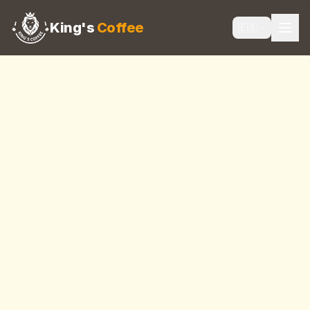
King's
Coffee
🇪🇸