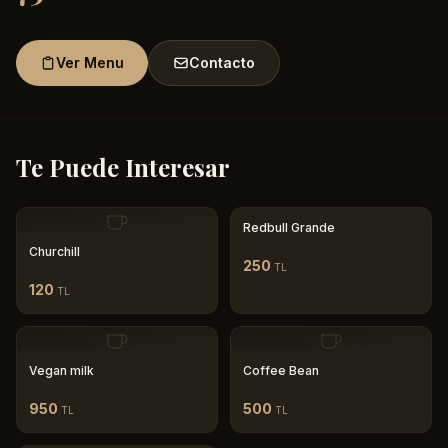
Ver Menu
Contacto
Te Puede Interesar
Redbull Grande
Churchill
250
TL
120
TL
Vegan milk
Coffee Bean
950
500
TL
TL