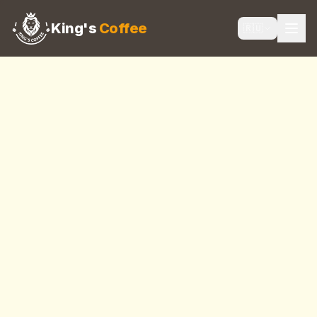
King's
Coffee
🇷🇺