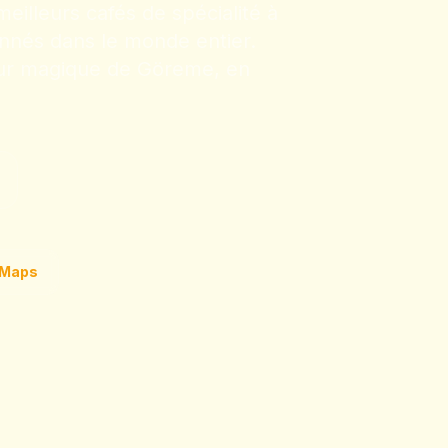
eilleurs cafés de spécialité à
ionnés dans le monde entier.
œur magique de Göreme, en
e Maps