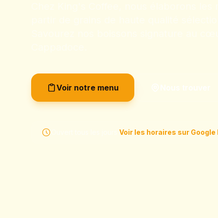
Chez King's Coffee, nous élaborons les m
partir de grains de haute qualité sélect
Savourez nos boissons signature au c
Cappadoce.
Voir notre menu
Nous trouver
Ouvert tous les jours
Voir les horaires sur Googl