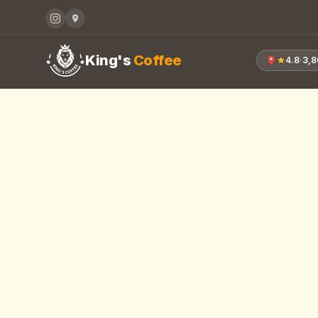
King's
Coffee
4.8
·
3,8