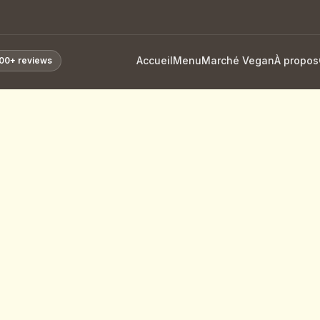
Accueil
Menu
Marché Vegan
À propos
00+
reviews