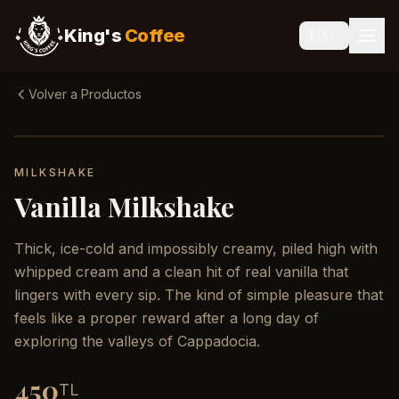
King's
Coffee
🇪🇸
Volver a Productos
MILKSHAKE
Vanilla Milkshake
Thick, ice-cold and impossibly creamy, piled high with
whipped cream and a clean hit of real vanilla that
lingers with every sip. The kind of simple pleasure that
feels like a proper reward after a long day of
exploring the valleys of Cappadocia.
450
TL