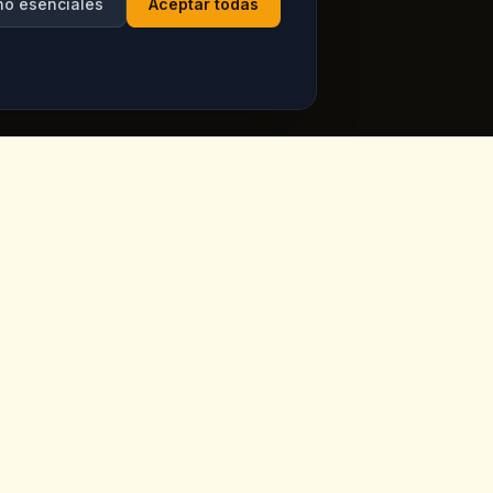
no esenciales
Aceptar todas
Horario
ppadocia,
Abierto todos los dias
Ver horarios actuales en
Google Maps
ia.com
7 dias a la semana