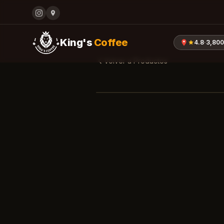
King's
Coffee
4.8
·
3,80
Volver a Productos