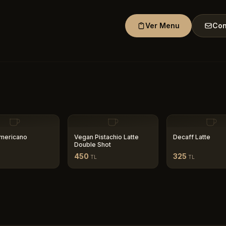
Ver Menu
Con
mericano
Vegan Pistachio Latte
Decaff Latte
Double Shot
450
325
TL
TL