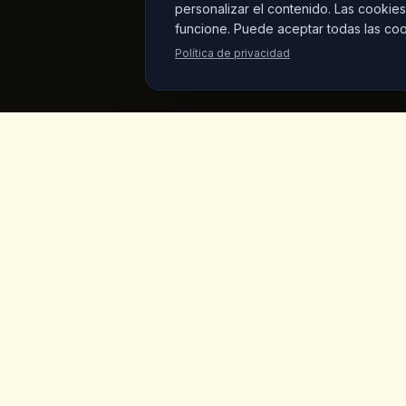
personalizar el contenido. Las cookies
funcione. Puede aceptar todas las coo
Política de privacidad
King's
Coffee
Enlaces
Inicio
Cafeteria de especialidad galardonada
en el corazon de Goreme, Capadocia.
Menu
Cafes artesanales, desayuno casero y
vistas a las chimeneas de hadas.
Productos
Mercado 
Sobre Nos
Galeria