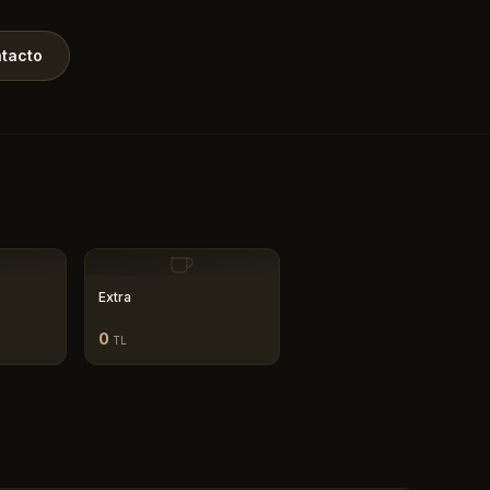
tacto
Extra
0
TL