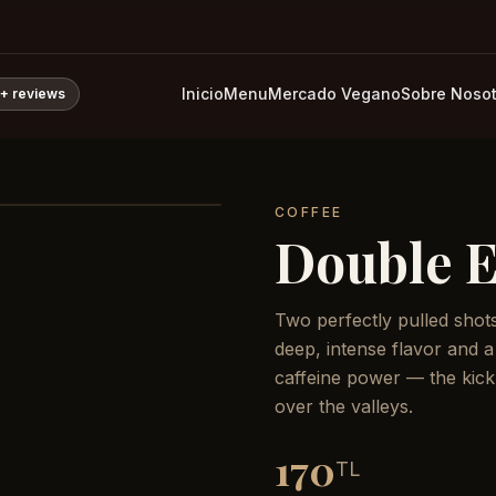
Inicio
Menu
Mercado Vegano
Sobre Nosot
0+
reviews
COFFEE
Double E
Two perfectly pulled shot
deep, intense flavor and 
caffeine power — the kick
over the valleys.
170
TL