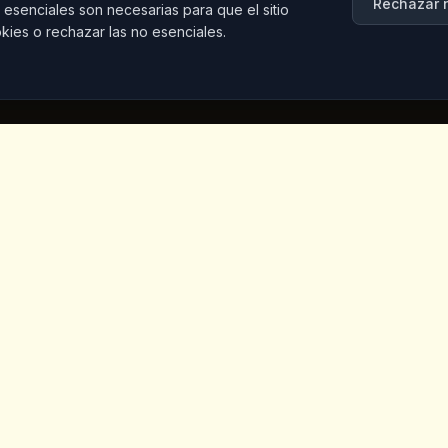
Rechazar 
 esenciales son necesarias para que el sitio
kies o rechazar las no esenciales.
Contacto
Iceridere Sok. Goreme, Ca
Nevsehir 50180, Turkey
+90 533 238 50 61
info@kingscoffeecappadoc
Vegano
otros