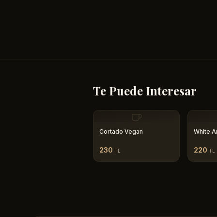
Te Puede Interesar
Cortado Vegan
White A
230
220
TL
TL