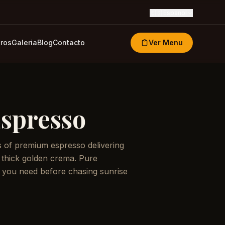
🇪🇸
Espanol
ros
Galeria
Blog
Contacto
Ver Menu
spresso
s of premium espresso delivering
a thick golden crema. Pure
 you need before chasing sunrise