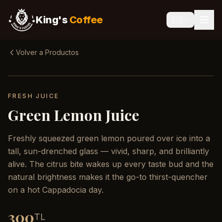
King's
Coffee
🇪🇸
Volver a Productos
FRESH JUICE
Green Lemon Juice
Freshly squeezed green lemon poured over ice into a
tall, sun-drenched glass — vivid, sharp, and brilliantly
alive. The citrus bite wakes up every taste bud and the
natural brightness makes it the go-to thirst-quencher
on a hot Cappadocia day.
300
TL