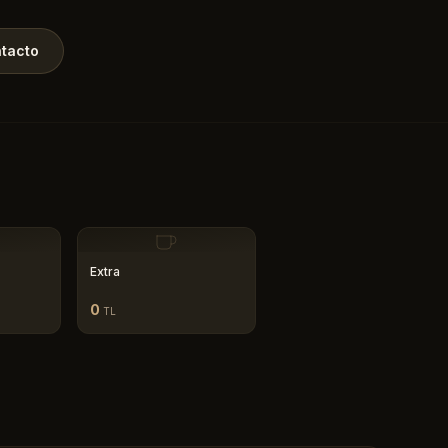
tacto
Extra
0
TL