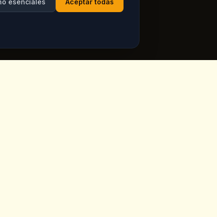
no esenciales
Aceptar todas
Horario
ppadocia,
Abierto todos los dias
Ver horarios actuales en
Google Maps
ia.com
7 dias a la semana