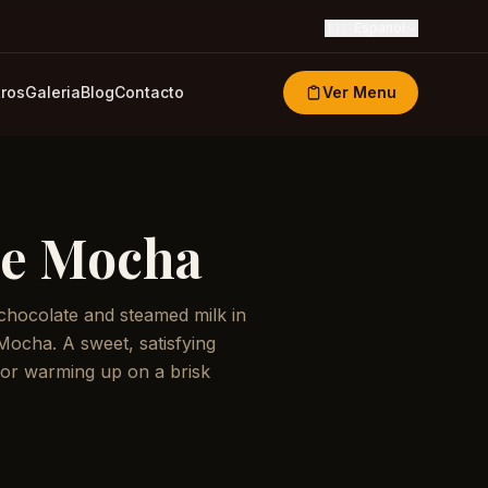
🇪🇸
Espanol
ros
Galeria
Blog
Contacto
Ver Menu
te Mocha
chocolate and steamed milk in
 Mocha. A sweet, satisfying
 for warming up on a brisk