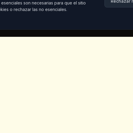
Rechazar 
 esenciales son necesarias para que el sitio
kies o rechazar las no esenciales.
Contacto
Iceridere Sok. Goreme, Ca
Nevsehir 50180, Turkey
+90 533 238 50 61
info@kingscoffeecappadoc
Vegano
otros