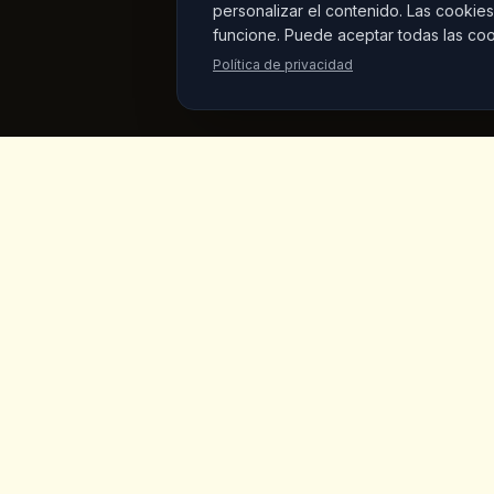
personalizar el contenido. Las cookies
funcione. Puede aceptar todas las coo
Política de privacidad
King's
Coffee
Enlaces
Inicio
Cafeteria de especialidad galardonada
en el corazon de Goreme, Capadocia.
Menu
Cafes artesanales, desayuno casero y
vistas a las chimeneas de hadas.
Productos
Mercado 
Sobre Nos
Galeria