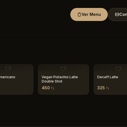
Ver Menu
Con
mericano
Vegan Pistachio Latte
Decaff Latte
Double Shot
450
325
TL
TL