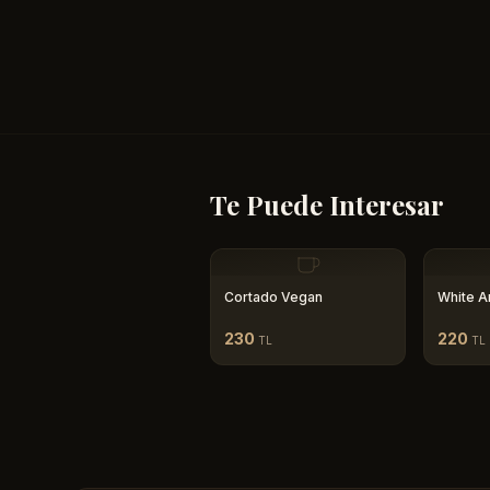
Te Puede Interesar
Cortado Vegan
White A
230
220
TL
TL