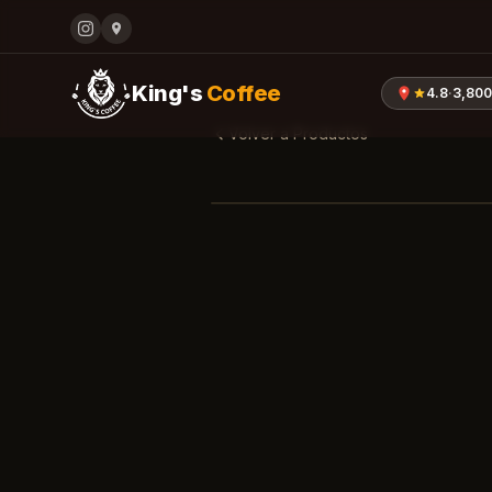
King's
Coffee
4.8
·
3,80
Volver a Productos