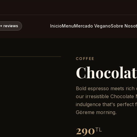
Inicio
Menu
Mercado Vegano
Sobre Nosot
0+
reviews
COFFEE
Chocola
Bold espresso meets rich 
our irresistible Chocolate
indulgence that's perfect
Göreme morning.
290
TL