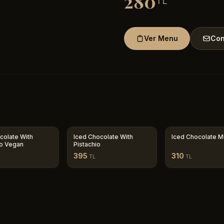
280
TL
Ver Menu
Con
colate With
Iced Chocolate With
Iced Chocolate 
io Vegan
Pistachio
395
310
TL
TL