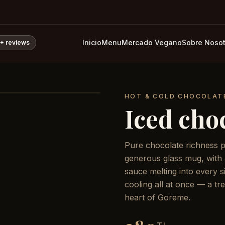
Inicio
Menu
Mercado Vegano
Sobre Nosot
0+
reviews
HOT & COLD CHOCOLAT
Iced cho
Pure chocolate richness p
generous glass mug, with 
sauce melting into every si
cooling all at once — a tr
heart of Goreme.