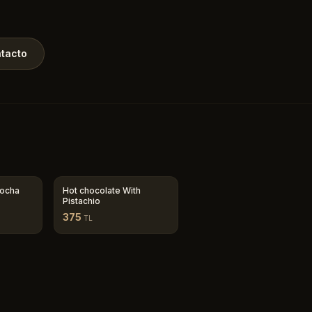
tacto
Mocha
Hot chocolate With
Pistachio
375
TL