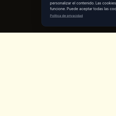
personalizar el contenido. Las cookies
funcione. Puede aceptar todas las coo
Política de privacidad
King's
Coffee
Enlaces
Inicio
Cafeteria de especialidad galardonada
en el corazon de Goreme, Capadocia.
Menu
Cafes artesanales, desayuno casero y
vistas a las chimeneas de hadas.
Productos
Mercado 
Sobre Nos
Galeria