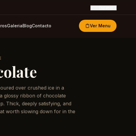
🇪🇸
Espanol
ros
Galeria
Blog
Contacto
Ver Menu
E
colate
oured over crushed ice in a
a glossy ribbon of chocolate
p. Thick, deeply satisfying, and
eat worth slowing down for in the