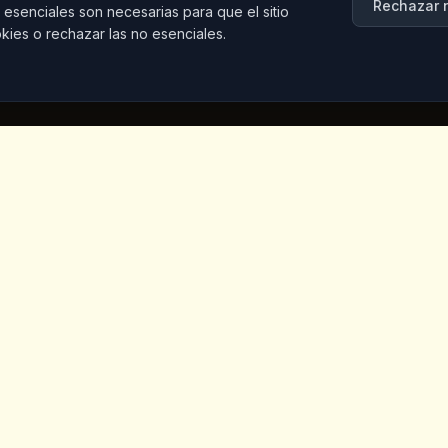
Rechazar 
 esenciales son necesarias para que el sitio
kies o rechazar las no esenciales.
Contacto
Iceridere Sok. Goreme, Ca
Nevsehir 50180, Turkey
+90 533 238 50 61
info@kingscoffeecappadoc
Vegano
otros