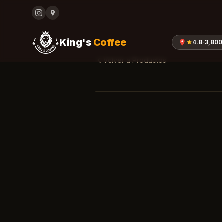
King's
Coffee
4.8
·
3,80
Volver a Productos