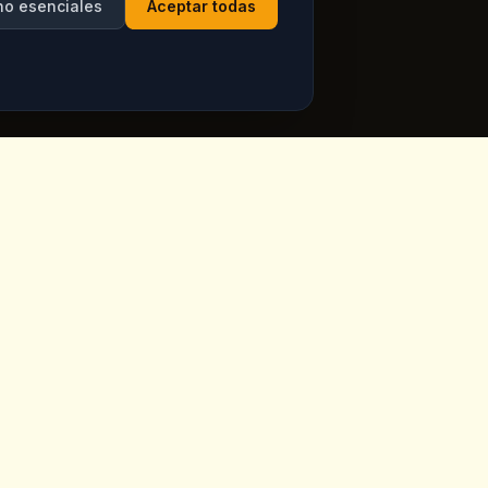
no esenciales
Aceptar todas
Horario
ppadocia,
Abierto todos los dias
Ver horarios actuales en
Google Maps
ia.com
7 dias a la semana