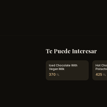
Te Puede Interesar
Iced Chocolate With
Hot Cho
Vegan Milk
Pistach
370
425
TL
TL