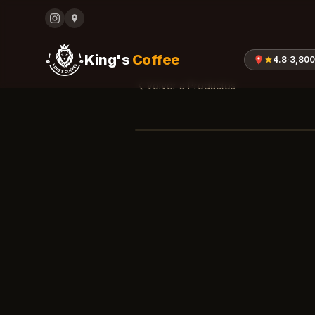
King's
Coffee
4.8
·
3,80
Volver a Productos