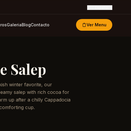
🇪🇸
Espanol
ros
Galeria
Blog
Contacto
Ver Menu
e Salep
ish winter favorite, our
eamy salep with rich cocoa for
arm up after a chilly Cappadocia
 comforting cup.