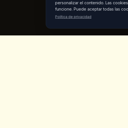
personalizar el contenido. Las cookies
funcione. Puede aceptar todas las coo
Política de privacidad
King's
Coffee
Enlaces
Inicio
Cafeteria de especialidad galardonada
en el corazon de Goreme, Capadocia.
Menu
Cafes artesanales, desayuno casero y
vistas a las chimeneas de hadas.
Productos
Mercado 
Sobre Nos
Galeria