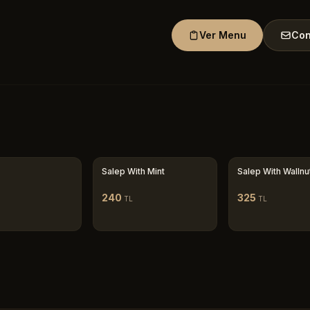
Ver Menu
Con
Salep With Mint
Salep With Wallnu
240
325
TL
TL