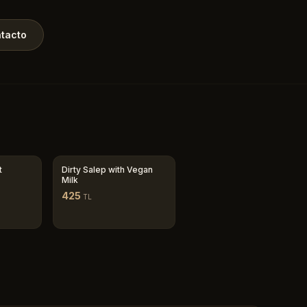
tacto
t
Dirty Salep with Vegan
Milk
425
TL