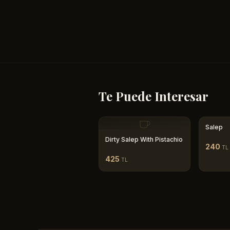
Te Puede Interesar
Salep
Dirty Salep With Pistachio
240
TL
425
TL