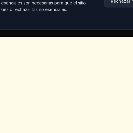
Rechazar 
 esenciales son necesarias para que el sitio
kies o rechazar las no esenciales.
Contacto
Iceridere Sok. Goreme, Ca
Nevsehir 50180, Turkey
+90 533 238 50 61
info@kingscoffeecappadoc
Vegano
otros