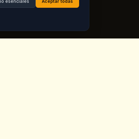
no esenciales
Aceptar todas
Horario
ppadocia,
Abierto todos los dias
Ver horarios actuales en
Google Maps
ia.com
7 dias a la semana