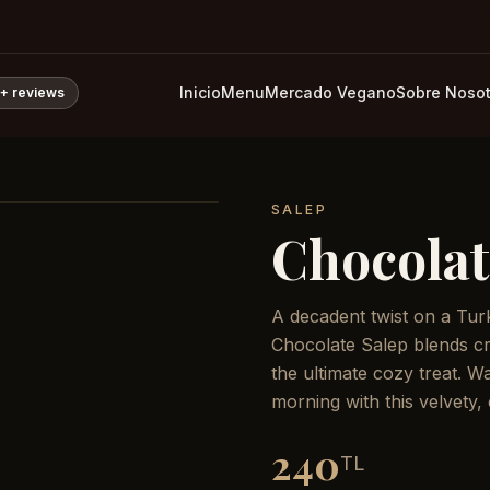
Inicio
Menu
Mercado Vegano
Sobre Nosot
0+
reviews
SALEP
Chocolat
A decadent twist on a Turk
Chocolate Salep blends cr
the ultimate cozy treat. W
morning with this velvety,
240
TL