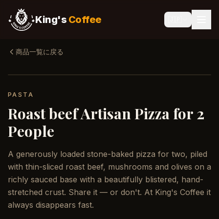
King's
Coffee
🇯🇵
商品一覧に戻る
PASTA
Roast beef Artisan Pizza for 2
People
A generously loaded stone-baked pizza for two, piled
with thin-sliced roast beef, mushrooms and olives on a
richly sauced base with a beautifully blistered, hand-
stretched crust. Share it — or don't. At King's Coffee it
always disappears fast.