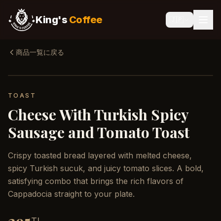
King's
Coffee
🇯🇵
商品一覧に戻る
TOAST
Cheese With Turkish Spicy
Sausage and Tomato Toast
Crispy toasted bread layered with melted cheese,
spicy Turkish sucuk, and juicy tomato slices. A bold,
satisfying combo that brings the rich flavors of
Cappadocia straight to your plate.
TL