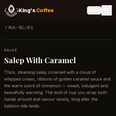
King's
Coffee
🇯🇵
商品一覧に戻る
SALEP
Salep With Caramel
Thick, steaming salep crowned with a cloud of
whipped cream, ribbons of golden caramel sauce and
the warm scent of cinnamon — sweet, indulgent and
beautifully warming. The kind of cup you wrap both
hands around and savour slowly, long after the
balloon ride lands.