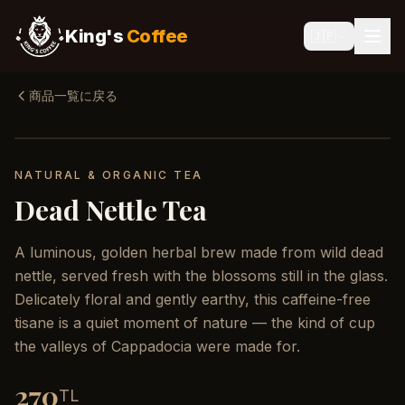
King's
Coffee
🇯🇵
商品一覧に戻る
NATURAL & ORGANIC TEA
Dead Nettle Tea
A luminous, golden herbal brew made from wild dead
nettle, served fresh with the blossoms still in the glass.
Delicately floral and gently earthy, this caffeine-free
tisane is a quiet moment of nature — the kind of cup
the valleys of Cappadocia were made for.
270
TL