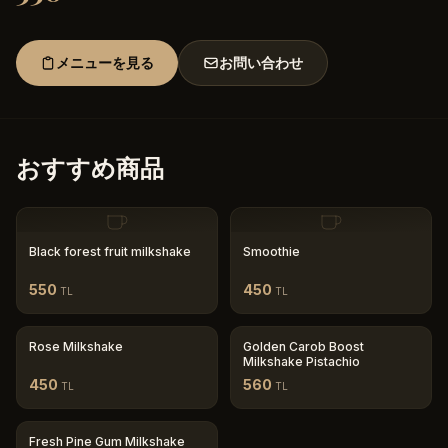
メニューを見る
お問い合わせ
おすすめ商品
Black forest fruit milkshake
Smoothie
550
450
TL
TL
Rose Milkshake
Golden Carob Boost
Milkshake Pistachio
450
560
TL
TL
Fresh Pine Gum Milkshake