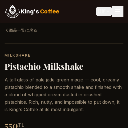
King's
Coffee
🇯🇵
商品一覧に戻る
MILKSHAKE
Pistachio Milkshake
A tall glass of pale jade-green magic — cool, creamy
pistachio blended to a smooth shake and finished with
a cloud of whipped cream dusted in crushed
pistachios. Rich, nutty, and impossible to put down, it
is King's Coffee at its most indulgent.
550
TL