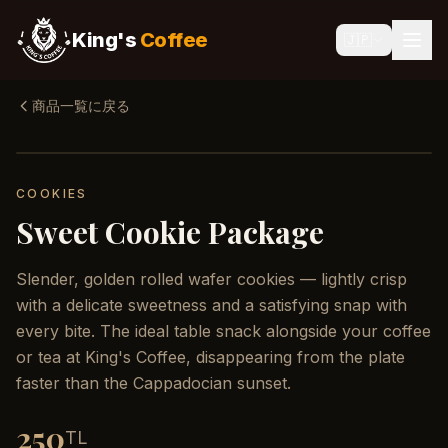
King's
Coffee
🇯🇵
商品一覧に戻る
COOKIES
Sweet Cookie Package
Slender, golden rolled wafer cookies — lightly crisp
with a delicate sweetness and a satisfying snap with
every bite. The ideal table snack alongside your coffee
or tea at King's Coffee, disappearing from the plate
faster than the Cappadocian sunset.
250
TL