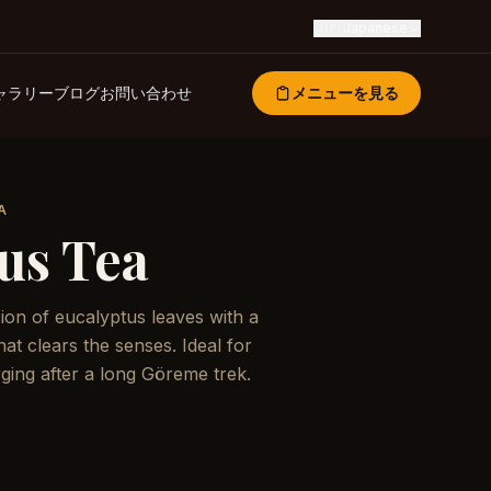
🇯🇵
Japanese
ャラリー
ブログ
お問い合わせ
メニューを見る
A
us Tea
ion of eucalyptus leaves with a
hat clears the senses. Ideal for
ging after a long Göreme trek.