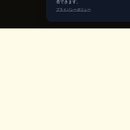
否できます。
プライバシーポリシー
King's
Coffee
クイッ
ホーム
カッパドキア・ギョレメ中心部の受賞歴あ
るスペシャルティコーヒーショップ。職人
メニュー
のコーヒー、自家製朝食、妖精の煙突の景
色。
商品
ヴィーガン
私たちにつ
ギャラリー
ブログ