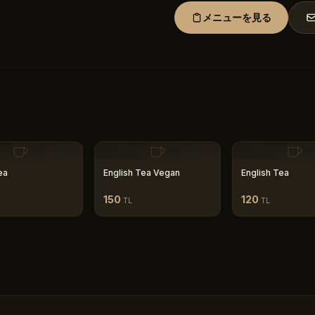
メニューを見る
ea
English Tea Vegan
English Tea
150
120
TL
TL