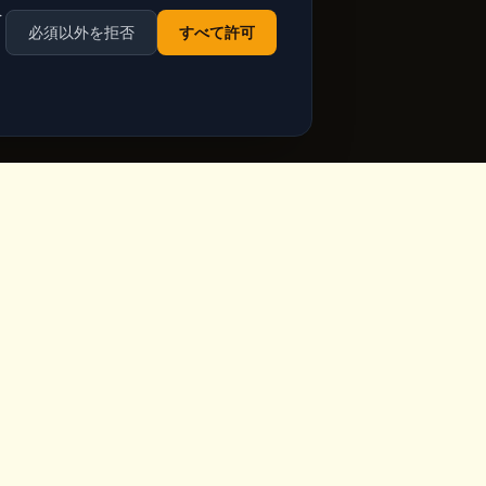
を
必須以外を拒否
すべて許可
営業時間
ppadocia,
毎日営業
Google Mapsで最新の営業
時間を確認
ia.com
祝日含む毎日