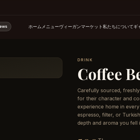
ホーム
メニュー
ヴィーガンマーケット
私たちについて
ギ
iews
DRINK
Coffee B
Carefully sourced, freshl
for their character and c
experience home in every
espresso, filter, or Turkis
depth and aroma you fell 