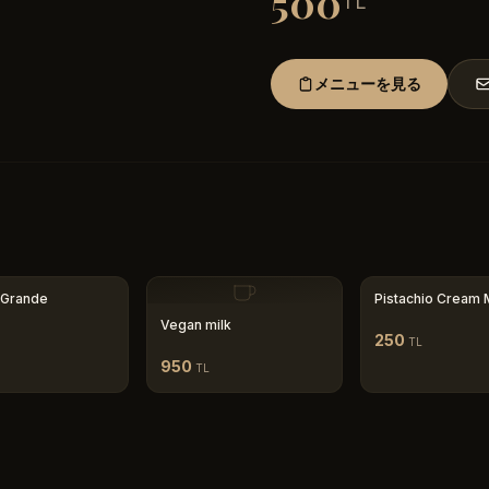
500
TL
メニューを見る
 Grande
Pistachio Cream M
Vegan milk
250
TL
950
TL