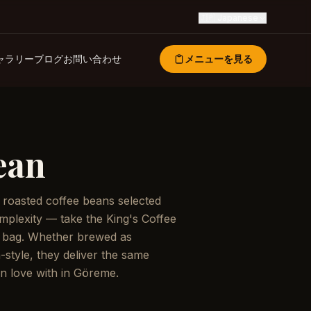
🇯🇵
Japanese
ャラリー
ブログ
お問い合わせ
メニューを見る
ean
y roasted coffee beans selected
omplexity — take the King's Coffee
 bag. Whether brewed as
h-style, they deliver the same
in love with in Göreme.