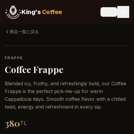
King's
Coffee
🇯🇵
商品一覧に戻る
FRAPPE
Coffee Frappe
Blended icy, frothy, and refreshingly bold, our Coffee
Frappe is the perfect pick-me-up for warm
Cappadocia days. Smooth coffee flavor with a chilled
twist, energy and refreshment in every sip.
380
TL