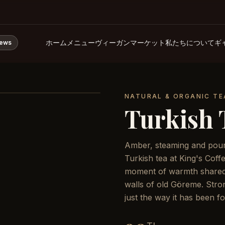
ホーム
メニュー
ヴィーガンマーケット
私たちについて
ギ
iews
NATURAL & ORGANIC TE
Turkish 
Amber, steaming and poure
Turkish tea at King's Coff
moment of warmth shared
walls of old Göreme. Stron
just the way it has been f