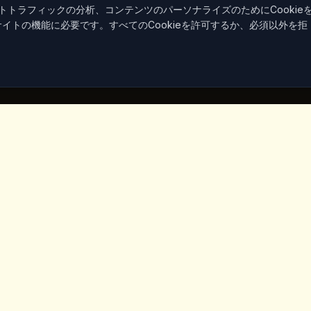
トラフィックの分析、コンテンツのパーソナライズのためにCookie
サイトの機能に必要です。すべてのCookieを許可するか、必須以外を拒
クリンク
連絡先
Iceridere Sok. Goreme, Ca
Nevsehir 50180, Turkey
+90 533 238 50 61
info@kingscoffeecappadoc
マーケット
いて