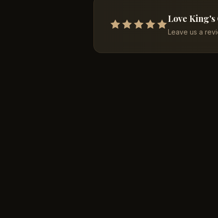
Love King's
Leave us a rev