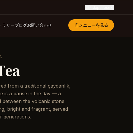
🇯🇵
Japanese
ャラリー
ブログ
お問い合わせ
メニューを見る
A
Tea
d from a traditional çaydanlık,
ee is a pause in the day — a
 between the volcanic stone
g, bright and fragrant, served
or generations.