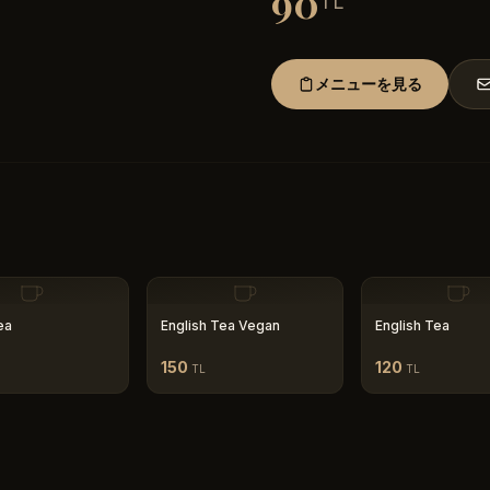
90
TL
メニューを見る
ea
English Tea Vegan
English Tea
150
120
TL
TL