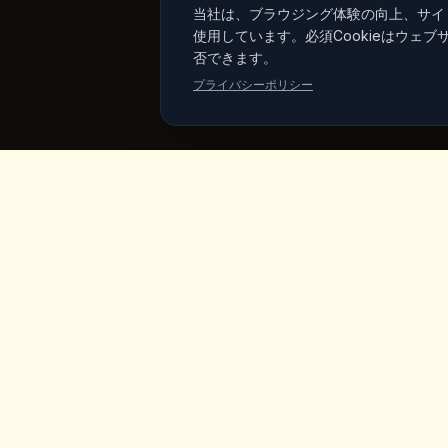
当社は、ブラウジング体験の向上、サイト
使用しています。必須Cookieはウェブ
否できます。
プライバシーポリシー
King's
Coffee
クイッ
ホーム
カッパドキア・ギョレメ中心部の受賞歴あ
るスペシャルティコーヒーショップ。職人
メニュー
のコーヒー、自家製朝食、妖精の煙突の景
色。
商品
ヴィーガン
私たちにつ