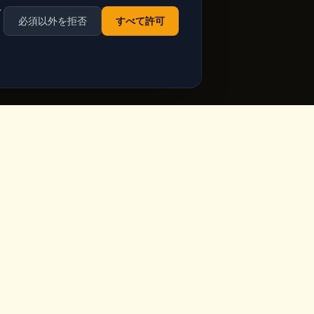
を
必須以外を拒否
すべて許可
営業時間
ppadocia,
毎日営業
Google Mapsで最新の営業
時間を確認
ia.com
祝日含む毎日