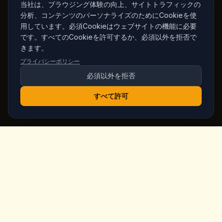
当社は、ブラウジング体験の向上、サイトトラフィックの
分析、コンテンツのパーソナライズのためにCookieを使
用しています。必須Cookieはウェブサイトの機能に必要
です。すべてのCookieを許可するか、必須以外を拒否で
きます。
プライバシーポリシー
必須以外を拒否
すべて許可
King's
Coffee
カッパドキア・ギョレメ中心部の受賞歴あるスペシャルティ
コーヒーショップ。職人のコーヒー、自家製朝食、妖精の煙
突の景色。