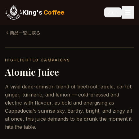
King's
Coffee
🇯🇵
商品一覧に戻る
HIGHLIGHTED CAMPAIGNS
Atomic Juice
A vivid deep-crimson blend of beetroot, apple, carrot,
ginger, turmeric, and lemon — cold-pressed and
electric with flavour, as bold and energising as
Cappadocia's sunrise sky. Earthy, bright, and zingy all
at once, this juice demands to be drunk the moment it
hits the table.