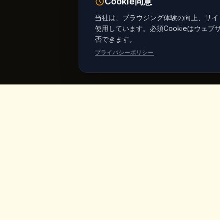
Cookie同意
当社は、ブラウジング体験の向上、サイト
使用しています。必須Cookieはウェブ
否できます。
プライバシーポリシー
King's
Coffee
クイッ
ホーム
カッパドキア・ギョレメ中心部の受賞歴あ
るスペシャルティコーヒーショップ。職人
メニュー
のコーヒー、自家製朝食、妖精の煙突の景
色。
商品
ヴィーガン
私たちにつ