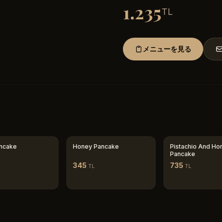
1.235
TL
メニューを見る
ancake
Honey Pancake
Pistachio And Ho
Pancake
345
735
TL
TL