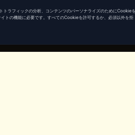
トラフィックの分析、コンテンツのパーソナライズのためにCookie
サイトの機能に必要です。すべてのCookieを許可するか、必須以外を拒
クリンク
連絡先
Iceridere Sok. Goreme, Ca
Nevsehir 50180, Turkey
+90 533 238 50 61
info@kingscoffeecappadoc
マーケット
いて