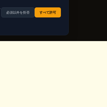
を
必須以外を拒否
すべて許可
営業時間
ppadocia,
毎日営業
Google Mapsで最新の営業
時間を確認
ia.com
祝日含む毎日