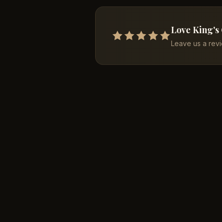
Love King's
Leave us a rev