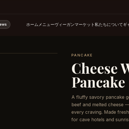
ホーム
メニュー
ヴィーガンマーケット
私たちについて
ギ
iews
PANCAKE
Cheese W
Pancake
A fluffy savory pancake g
beef and melted cheese — a
every craving. Made fresh
for cave hotels and sunris