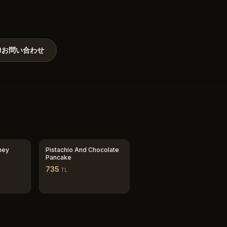
お問い合わせ
ney
Pistachio And Chocolate
Pancake
735
TL