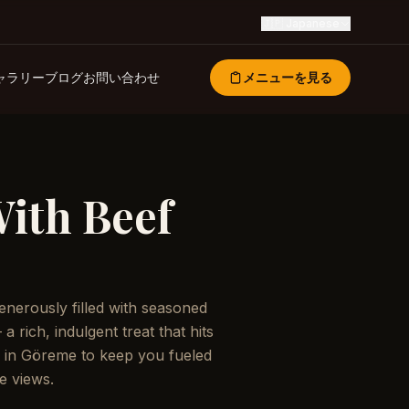
🇯🇵
Japanese
ャラリー
ブログ
お問い合わせ
メニューを見る
ith Beef
enerously filled with seasoned
 rich, indulgent treat that hits
 in Göreme to keep you fueled
e views.