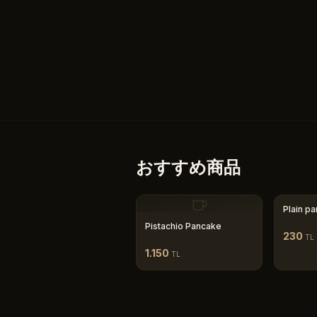
おすすめ商品
Plain p
Pistachio Pancake
230
TL
1.150
TL