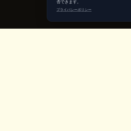
否できます。
プライバシーポリシー
King's
Coffee
クイッ
ホーム
カッパドキア・ギョレメ中心部の受賞歴あ
るスペシャルティコーヒーショップ。職人
メニュー
のコーヒー、自家製朝食、妖精の煙突の景
色。
商品
ヴィーガン
私たちにつ
ギャラリー
ブログ