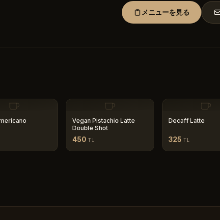
メニューを見る
mericano
Vegan Pistachio Latte
Decaff Latte
Double Shot
450
325
TL
TL