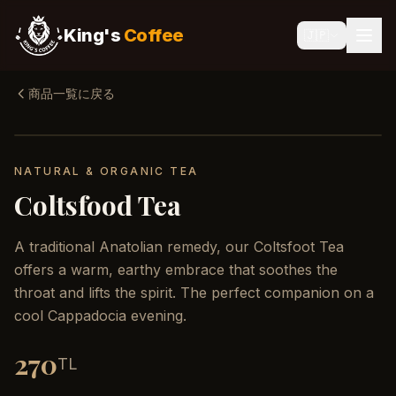
King's
Coffee
🇯🇵
商品一覧に戻る
NATURAL & ORGANIC TEA
Coltsfood Tea
A traditional Anatolian remedy, our Coltsfoot Tea
offers a warm, earthy embrace that soothes the
throat and lifts the spirit. The perfect companion on a
cool Cappadocia evening.
270
TL