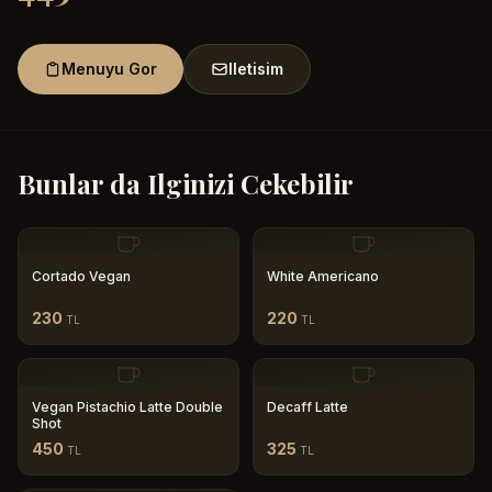
Menuyu Gor
Iletisim
Bunlar da Ilginizi Cekebilir
Cortado Vegan
White Americano
230
220
TL
TL
Vegan Pistachio Latte Double
Decaff Latte
Shot
450
325
TL
TL