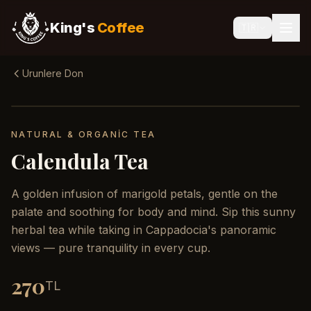
King's
Coffee
🇹🇷
Urunlere Don
NATURAL & ORGANIC TEA
Calendula Tea
A golden infusion of marigold petals, gentle on the
palate and soothing for body and mind. Sip this sunny
herbal tea while taking in Cappadocia's panoramic
views — pure tranquility in every cup.
270
TL