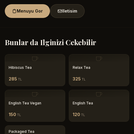
Menuyu Gor
Iletisim
Bunlar da Ilginizi Cekebilir
Hibiscus Tea
Relax Tea
285
325
TL
TL
English Tea Vegan
English Tea
150
120
TL
TL
Packaged Tea