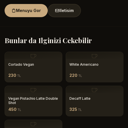
Menuyu Gor
Iletisim
Bunlar da Ilginizi Cekebilir
Cortado Vegan
White Americano
230
220
TL
TL
Vegan Pistachio Latte Double
Decaff Latte
Shot
450
325
TL
TL