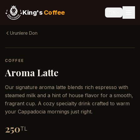
King's
Coffee
🇹🇷
Urunlere Don
COFFEE
Aroma Latte
Our signature aroma latte blends rich espresso with
steamed milk and a hint of house flavor for a smooth,
fragrant cup. A cozy specialty drink crafted to warm
your Cappadocia mornings just right.
250
TL