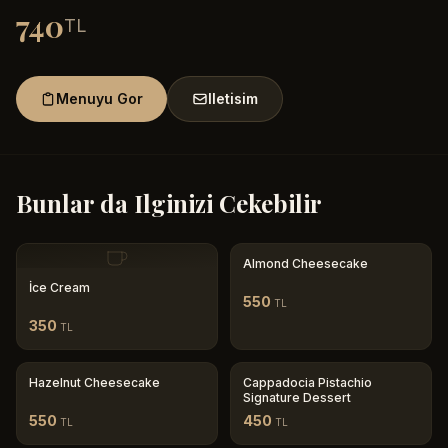
740
TL
Menuyu Gor
Iletisim
Bunlar da Ilginizi Cekebilir
Almond Cheesecake
İce Cream
550
TL
350
TL
Hazelnut Cheesecake
Cappadocia Pistachio
Signature Dessert
550
450
TL
TL