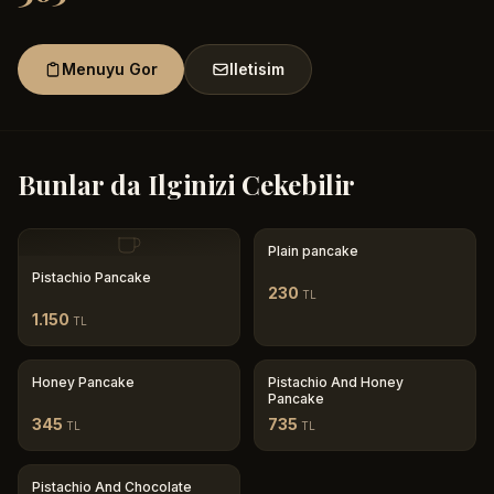
Menuyu Gor
Iletisim
Bunlar da Ilginizi Cekebilir
Plain pancake
Pistachio Pancake
230
TL
1.150
TL
Honey Pancake
Pistachio And Honey
Pancake
345
735
TL
TL
Pistachio And Chocolate