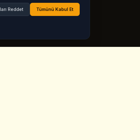
ları Reddet
Tümünü Kabul Et
Calisma Saatleri
ppadocia,
Her Gun Acik
Google Maps'te guncel
saatleri gorün
ia.com
Haftanin 7 gunu, tatiller dahil