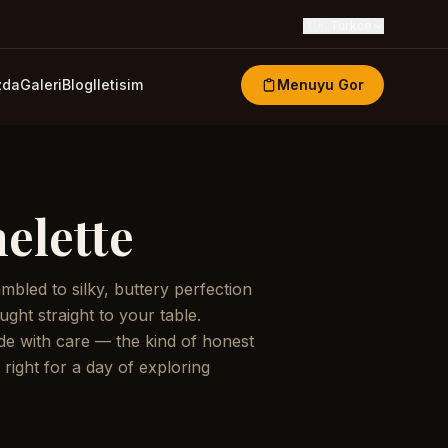
🇹🇷
Turkce
zda
Galeri
Blog
Iletisim
Menuyu Gor
elette
bled to silky, buttery perfection
ught straight to your table.
ade with care — the kind of honest
 right for a day of exploring