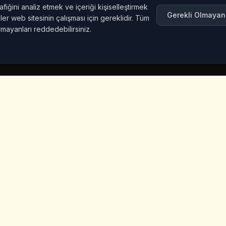
afiğini analiz etmek ve içeriği kişiselleştirmek
Gerekli Olmayan
er web sitesinin çalışması için gereklidir. Tüm
lmayanları reddedebilirsiniz.
nkler
Iletisim Bilgileri
Iceridere Sok. Goreme, Ca
Nevsehir 50180, Turkey
+90 533 238 50 61
info@kingscoffeecappadoc
ket
a