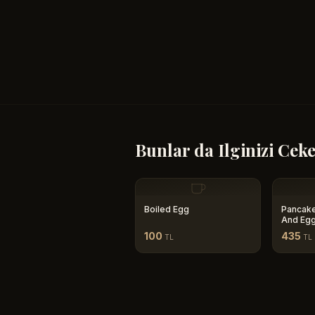
Bunlar da Ilginizi Ceke
Boiled Egg
Pancake
And Eg
100
435
TL
TL