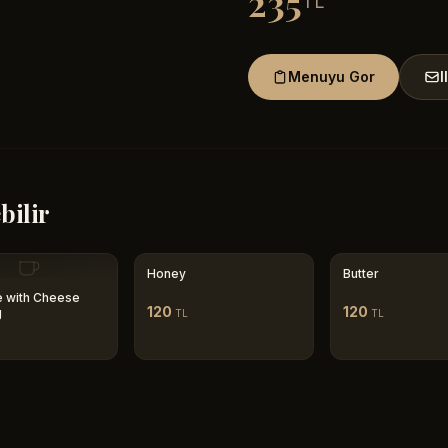
235
TL
Menuyu Gor
I
bilir
Honey
Butter
 with Cheese
120
120
g
TL
TL