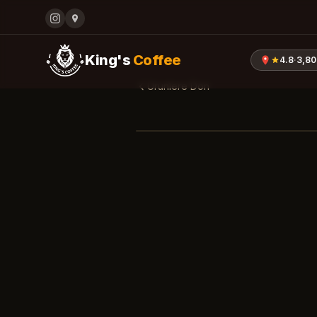
King's
Coffee
4.8
·
3,80
Urunlere Don