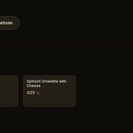
letisim
Spinach Omelette with
Cheese
425
TL