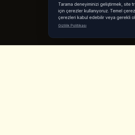
Tarama deneyiminizi geliştirmek, site tr
için çerezler kullanıyoruz. Temel çerezl
çerezleri kabul edebilir veya gerekli o
Gizlilik Politikası
King's
Coffee
Hizli Li
Ana Sayfa
Goreme, Kapadokya'nin kalbinde odul
kazanmis ozel kahve dukkani. Zanaatkar
Menu
kahveler, ev yapimi kahvalti ve muhteser
peri bacasi manzaralari.
Urunler
Vegan Mar
Hakkimizd