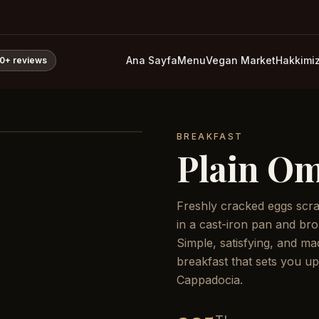
Ana Sayfa
Menu
Vegan Market
Hakkimi
0+
reviews
BREAKFAST
Plain Om
Freshly cracked eggs scram
in a cast-iron pan and bro
Simple, satisfying, and m
breakfast that sets you up
Cappadocia.