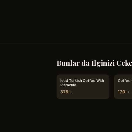
Bunlar da Ilginizi Ceke
Iced Turkish Coffee With
Coffee 
Pistachio
375
170
TL
TL