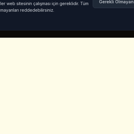
Gerekli Olmayan
er web sitesinin çalışması için gereklidir. Tüm
lmayanları reddedebilirsiniz.
nkler
Iletisim Bilgileri
Iceridere Sok. Goreme, Ca
Nevsehir 50180, Turkey
+90 533 238 50 61
info@kingscoffeecappadoc
ket
a