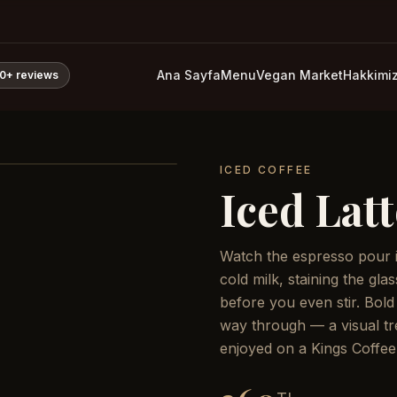
Ana Sayfa
Menu
Vegan Market
Hakkimi
0+
reviews
ICED COFFEE
Iced Lat
Watch the espresso pour i
cold milk, staining the gla
before you even stir. Bold
way through — a visual tr
enjoyed on a Kings Coffee