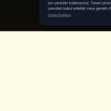
için çerezler kullanıyoruz. Temel çerezl
çerezleri kabul edebilir veya gerekli o
Gizlilik Politikası
King's
Coffee
Hizli Li
Ana Sayfa
Goreme, Kapadokya'nin kalbinde odul
kazanmis ozel kahve dukkani. Zanaatkar
Menu
kahveler, ev yapimi kahvalti ve muhteser
peri bacasi manzaralari.
Urunler
Vegan Mar
Hakkimizd
Galeri