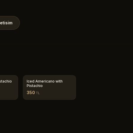
letisim
stachio
Iced Americano with
Pistachio
350
TL