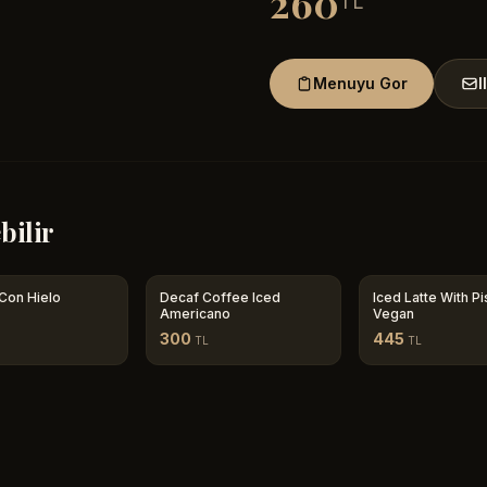
260
TL
Menuyu Gor
I
bilir
Con Hielo
Decaf Coffee Iced
Iced Latte With Pi
Americano
Vegan
300
445
TL
TL