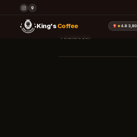
King's
Coffee
4.8
·
3,80
Urunlere Don