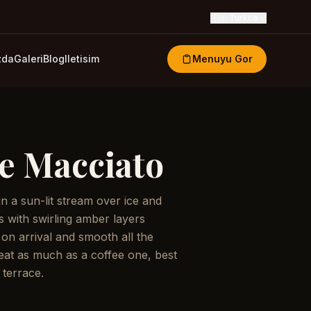
🇹🇷
Turkce
zda
Galeri
Blog
Iletisim
Menuyu Gor
te Macciato
n a sun-lit stream over ice and
ss with swirling amber layers
 on arrival and smooth all the
eat as much as a coffee one, best
 terrace.