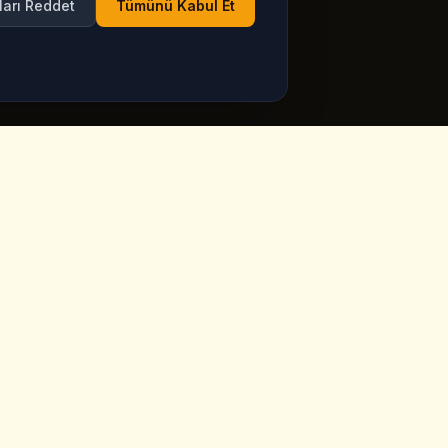
ları Reddet
Tümünü Kabul Et
Calisma Saatleri
ppadocia,
Her Gun Acik
Google Maps'te guncel
saatleri gorün
ia.com
Haftanin 7 gunu, tatiller dahil