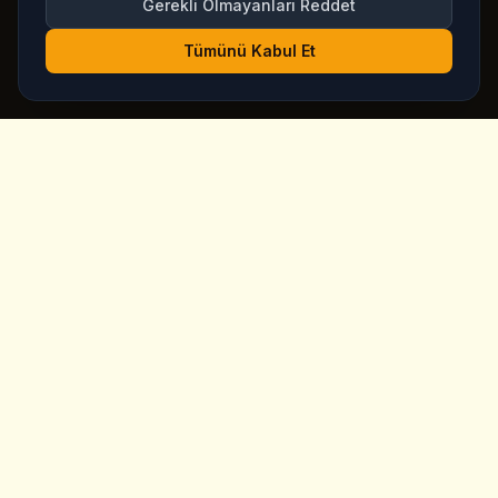
Gerekli Olmayanları Reddet
Tümünü Kabul Et
King's
Coffee
Goreme, Kapadokya'nin kalbinde odul kazanmis ozel
kahve dukkani. Zanaatkar kahveler, ev yapimi kahvalti ve
muhteser peri bacasi manzaralari.
Hizli Linkler
Ana Sayfa