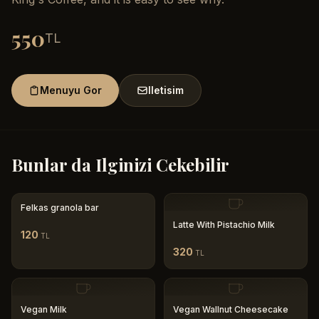
550
TL
Menuyu Gor
Iletisim
Bunlar da Ilginizi Cekebilir
Felkas granola bar
Latte With Pistachio Milk
120
TL
320
TL
Vegan Milk
Vegan Wallnut Cheesecake