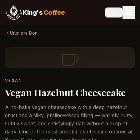
King's
Coffee
🇹🇷
Urunlere Don
VEGAN
Vegan Hazelnut Cheesecake
A no-bake vegan cheesecake with a deep hazelnut
crust and a silky, praline-kissed filling — warmly nutty,
subtly sweet, and satisfyingly rich without a drop of
dairy. One of the most popular plant-based options at
King's Coffee, and it is easy to see why.