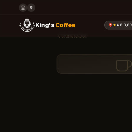
King's
Coffee
4.8
·
3,80
Urunlere Don