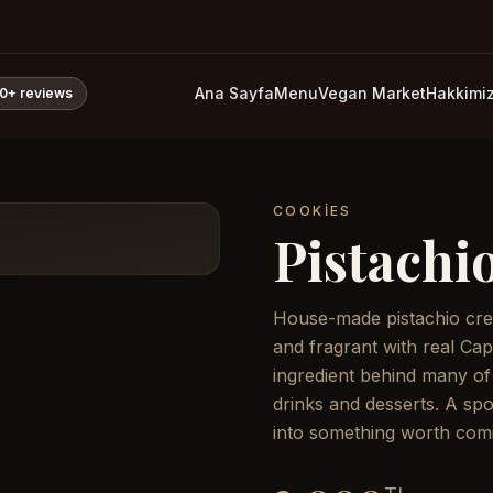
Ana Sayfa
Menu
Vegan Market
Hakkimi
0+
reviews
COOKIES
Pistachi
House-made pistachio cre
and fragrant with real Ca
ingredient behind many of
drinks and desserts. A spo
into something worth comi