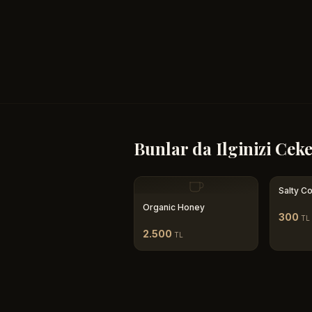
Bunlar da Ilginizi Ceke
Salty C
Organic Honey
300
TL
2.500
TL