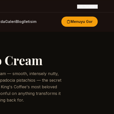
🇹🇷
Turkce
zda
Galeri
Blog
Iletisim
Menuyu Gor
o Cream
am — smooth, intensely nutty,
ppadocia pistachios — the secret
 King's Coffee's most beloved
onful on anything transforms it
ng back for.