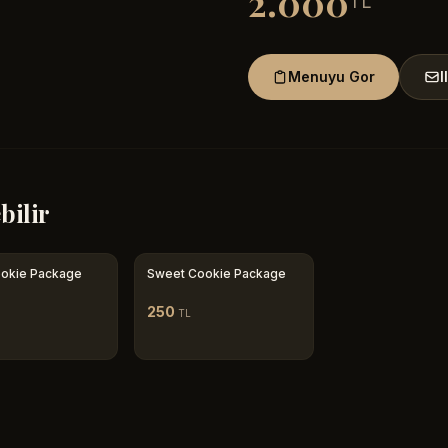
2.000
TL
Menuyu Gor
I
bilir
ookie Package
Sweet Cookie Package
250
TL