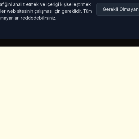
afiğini analiz etmek ve içeriği kişiselleştirmek
Gerekli Olmayan
er web sitesinin çalışması için gereklidir. Tüm
lmayanları reddedebilirsiniz.
nkler
Iletisim Bilgileri
Iceridere Sok. Goreme, Ca
Nevsehir 50180, Turkey
+90 533 238 50 61
info@kingscoffeecappadoc
ket
a