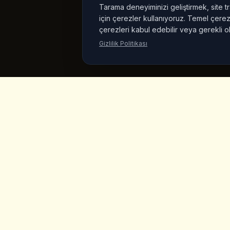
Tarama deneyiminizi geliştirmek, site tr
için çerezler kullanıyoruz. Temel çerezl
çerezleri kabul edebilir veya gerekli o
Gizlilik Politikası
King's
Coffee
Hizli Li
Ana Sayfa
Goreme, Kapadokya'nin kalbinde odul
kazanmis ozel kahve dukkani. Zanaatkar
Menu
kahveler, ev yapimi kahvalti ve muhteser
peri bacasi manzaralari.
Urunler
Vegan Mar
Hakkimizd