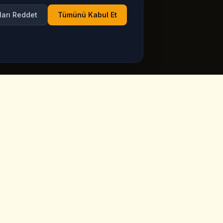
ları Reddet
Tümünü Kabul Et
Calisma Saatleri
ppadocia,
Her Gun Acik
Google Maps'te guncel
saatleri gorün
ia.com
Haftanin 7 gunu, tatiller dahil