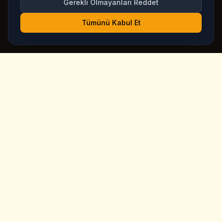
Gerekli Olmayanları Reddet
Tümünü Kabul Et
King's
Coffee
Goreme, Kapadokya'nin kalbinde odul kazanmis ozel
kahve dukkani. Zanaatkar kahveler, ev yapimi kahvalti ve
muhteser peri bacasi manzaralari.
Hizli Linkler
Ana Sayfa