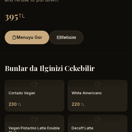
395
TL
Menuyu Gor
Iletisim
Bunlar da Ilginizi Cekebilir
Cortado Vegan
White Americano
230
220
TL
TL
Vegan Pistachio Latte Double
Decaff Latte