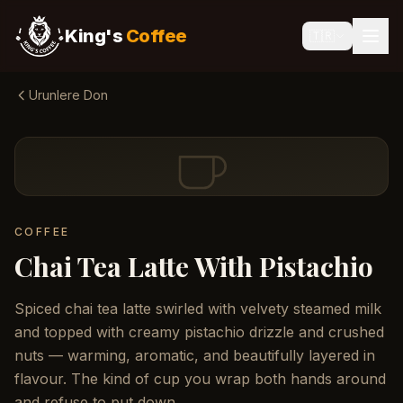
King's
Coffee
🇹🇷
Urunlere Don
COFFEE
Chai Tea Latte With Pistachio
Spiced chai tea latte swirled with velvety steamed milk
and topped with creamy pistachio drizzle and crushed
nuts — warming, aromatic, and beautifully layered in
flavour. The kind of cup you wrap both hands around
and refuse to put down.