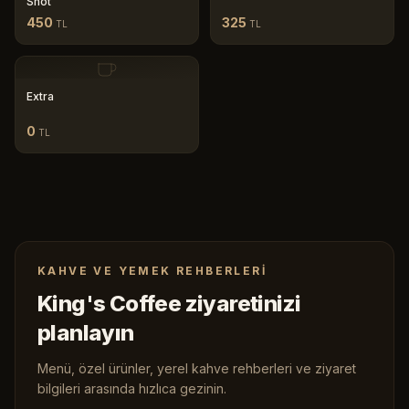
Shot
450
325
TL
TL
Extra
0
TL
KAHVE VE YEMEK REHBERLERI
King's Coffee ziyaretinizi
planlayın
Menü, özel ürünler, yerel kahve rehberleri ve ziyaret
bilgileri arasında hızlıca gezinin.