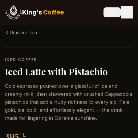
King's
Coffee
🇹🇷
Urunlere Don
ICED COFFEE
Iced Latte with Pistachio
Cold espresso poured over a glassful of ice and
creamy milk, then showered with crushed Cappadocia
pistachios that add a nutty richness to every sip. Pale
gold, ice-cold, and effortlessly elegant — the drink
made for lingering in Göreme sunshine.
395
TL