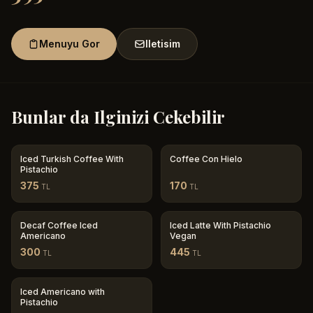
Menuyu Gor
Iletisim
Bunlar da Ilginizi Cekebilir
Iced Turkish Coffee With
Coffee Con Hielo
Pistachio
375
170
TL
TL
Decaf Coffee Iced
Iced Latte With Pistachio
Americano
Vegan
300
445
TL
TL
Iced Americano with
Pistachio