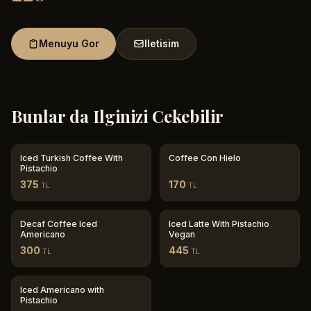
Menuyu Gor
Iletisim
Bunlar da Ilginizi Cekebilir
Iced Turkish Coffee With
Coffee Con Hielo
Pistachio
375
170
TL
TL
Decaf Coffee Iced
Iced Latte With Pistachio
Americano
Vegan
300
445
TL
TL
Iced Americano with
Pistachio