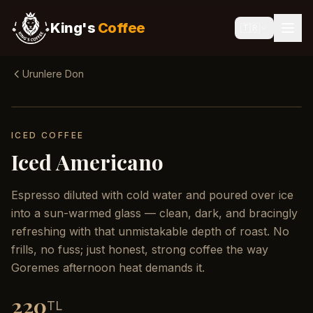
King's
Coffee
🇹🇷
Urunlere Don
ICED COFFEE
Iced Americano
Espresso diluted with cold water and poured over ice
into a sun-warmed glass — clean, dark, and bracingly
refreshing with that unmistakable depth of roast. No
frills, no fuss; just honest, strong coffee the way
Goremes afternoon heat demands it.
220
TL