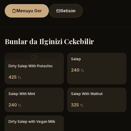
Menuyu Gor
Iletisim
Bunlar da Ilginizi Cekebilir
Salep
Dirty Salep With Pistachio
240
TL
425
TL
Salep With Mint
Salep With Wallnut
240
325
TL
TL
Dirty Salep with Vegan Milk