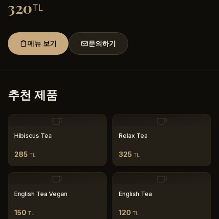
320
TL
메뉴 보기
문의하기
추천 제품
Hibiscus Tea
Relax Tea
285
325
TL
TL
English Tea Vegan
English Tea
150
120
TL
TL