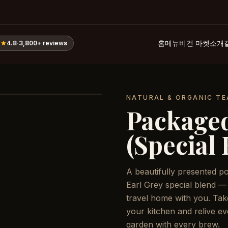
홈
메뉴
비건 마켓
소개
4.8
·
3,800+
reviews
NATURAL & ORGANIC TE
Package
(Special
A beautifully presented p
Earl Grey special blend — 
travel home with you. Tak
your kitchen and relive e
garden with every brew.