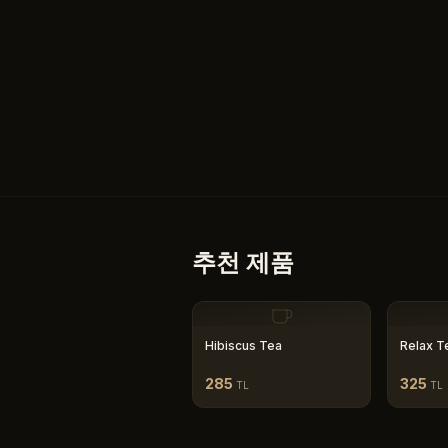
추천 제품
Hibiscus Tea
Relax T
285
325
TL
TL