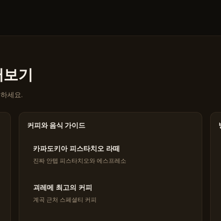
둘러보기
인하세요.
커피와 음식 가이드
카파도키아 피스타치오 라떼
진짜 안텝 피스타치오와 에스프레소
괴레메 최고의 커피
계곡 근처 스페셜티 커피