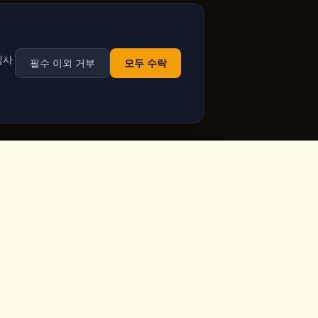
웹사
필수 이외 거부
모두 수락
영업시간
ppadocia,
매일 영업
Google Maps에서 실시간
영업 시간 확인
ia.com
주 7일, 공휴일 포함