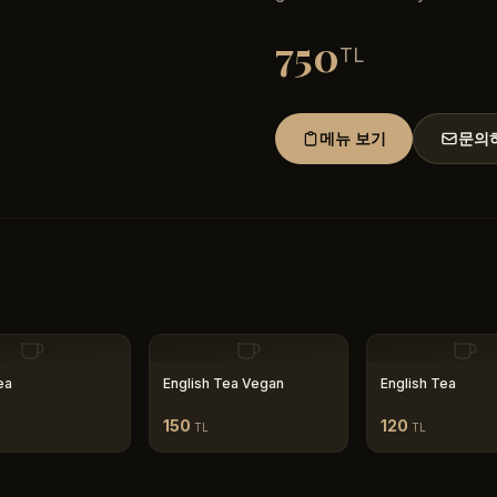
750
TL
메뉴 보기
문의
ea
English Tea Vegan
English Tea
150
120
TL
TL