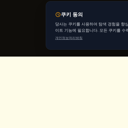
쿠키 동의
당사는 쿠키를 사용하여 탐색 경험을 향상
이트 기능에 필요합니다. 모든 쿠키를 수
개인정보처리방침
King's
Coffee
바로가
홈
카파도키아 괴레메 중심부의 수상 경력 스페
셜티 커피숍. 장인의 커피, 홈메이드 아침식
메뉴
사, 요정 굴뚝 전망.
제품
비건 마켓