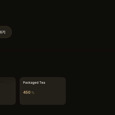
하기
Packaged Tea
450
TL