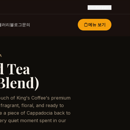
🇰🇷
Korean
갤러리
블로그
문의
메뉴 보기
A
d Tea
 Blend)
ouch of King's Coffee's premium
fragrant, floral, and ready to
e a piece of Cappadocia back to
very quiet moment spent in our