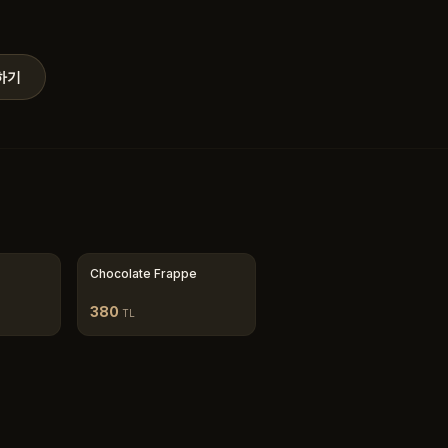
하기
Chocolate Frappe
380
TL