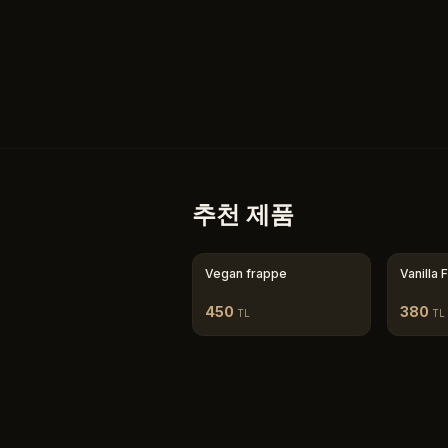
추천 제품
Vegan frappe
Vanilla
450
380
TL
TL