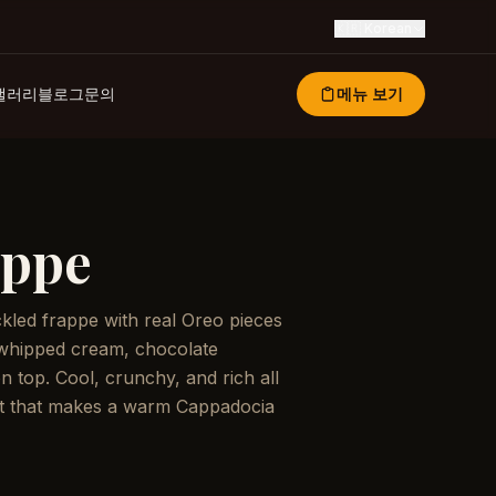
🇰🇷
Korean
갤러리
블로그
문의
메뉴 보기
appe
kled frappe with real Oreo pieces
 whipped cream, chocolate
on top. Cool, crunchy, and rich all
at that makes a warm Cappadocia