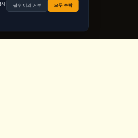
웹사
필수 이외 거부
모두 수락
영업시간
ppadocia,
매일 영업
Google Maps에서 실시간
영업 시간 확인
ia.com
주 7일, 공휴일 포함