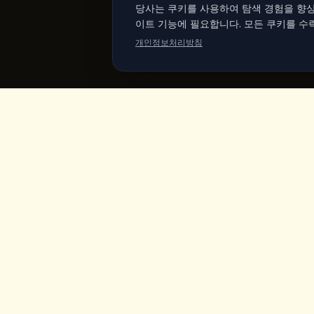
당사는 쿠키를 사용하여 탐색 경험을 향상
이트 기능에 필요합니다. 모든 쿠키를 수
개인정보처리방침
King's
Coffee
바로가
홈
카파도키아 괴레메 중심부의 수상 경력 스페
셜티 커피숍. 장인의 커피, 홈메이드 아침식
메뉴
사, 요정 굴뚝 전망.
제품
비건 마켓
소개
갤러리