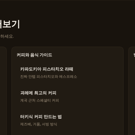
둘러보기
인하세요.
커피와 음식 가이드
카파도키아 피스타치오 라떼
진짜 안텝 피스타치오와 에스프레소
괴레메 최고의 커피
계곡 근처 스페셜티 커피
터키식 커피 만드는 법
제즈베, 거품, 서빙 방식