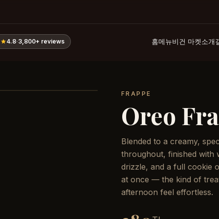
홈
메뉴
비건 마켓
소개
4.8
·
3,800+
reviews
FRAPPE
Oreo Fr
Blended to a creamy, spec
throughout, finished with
drizzle, and a full cookie 
at once — the kind of tre
afternoon feel effortless.