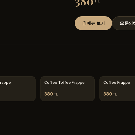
380
TL
메뉴 보기
문의
 Frappe
Coffee Toffee Frappe
Coffee Frappe
380
380
TL
TL