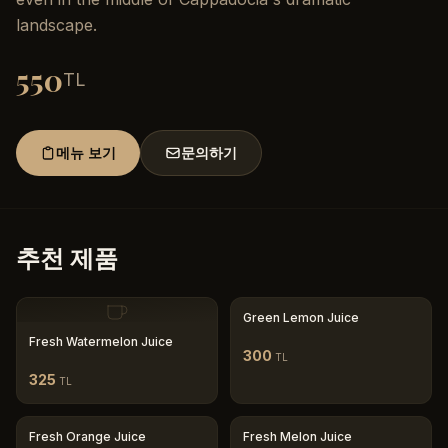
landscape.
550
TL
메뉴 보기
문의하기
추천 제품
Green Lemon Juice
Fresh Watermelon Juice
300
TL
325
TL
Fresh Orange Juice
Fresh Melon Juice