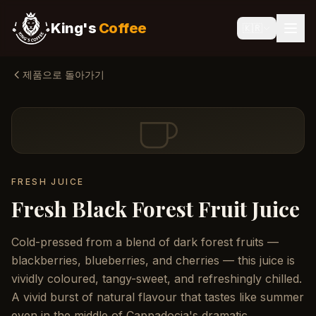
King's
Coffee
🇰🇷
제품으로 돌아가기
FRESH JUICE
Fresh Black Forest Fruit Juice
Cold-pressed from a blend of dark forest fruits —
blackberries, blueberries, and cherries — this juice is
vividly coloured, tangy-sweet, and refreshingly chilled.
A vivid burst of natural flavour that tastes like summer
even in the middle of Cappadocia's dramatic