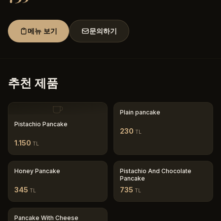
메뉴 보기
문의하기
추천 제품
Plain pancake
Pistachio Pancake
230
TL
1.150
TL
Honey Pancake
Pistachio And Chocolate
Pancake
345
735
TL
TL
Pancake With Cheese