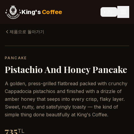
King's
Coffee
🇰🇷
제품으로 돌아가기
PANCAKE
Pistachio And Honey Pancake
A golden, press-grilled flatbread packed with crunchy
Cappadocia pistachios and finished with a drizzle of
amber honey that seeps into every crisp, flaky layer.
Sweet, nutty, and satisfyingly toasty — the kind of
simple thing done beautifully at King's Coffee.
735
TL