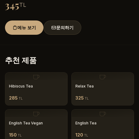
345
TL
메뉴 보기
문의하기
추천 제품
Hibiscus Tea
Relax Tea
285
325
TL
TL
English Tea Vegan
English Tea
150
120
TL
TL