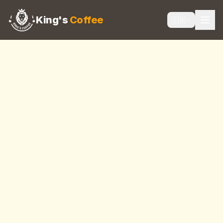
King's
Coffee
🇨🇳