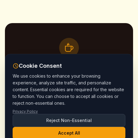
Cookie Consent
今天就来探访我们
We use cookies to enhance your browsing
experience, analyze site traffic, and personalize
来体验卡帕多奇亚最好的精品咖啡吧。我们在
content. Essential cookies are required for the website
格雷梅恭候您的光临！
to function. You can choose to accept all cookies or
reject non-essential ones.
Privacy Policy
查看菜单
Reject Non-Essential
联系我们
Accept All