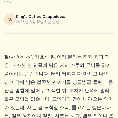
다.
King's Coffee Cappadocia
KC
2026년 6월 12일
5
분 분량
팔
(
kahve falı
, 카흐베 팔)이라 불리는 터키 커피 점
은 다 마신 잔 안쪽에 남은 커피 가루의 무늬를 읽어
풀이하는 풍습입니다. 터키 커피를 다 마시고 나면,
잔 바닥에 남은 걸쭉한 찌꺼기를 빙글빙글 돌린 다음
잔을 받침에 엎어두고 식힌 뒤, 도자기 안쪽에 말라
붙은 모양을 읽습니다. 모양마다 전해 내려오는 의미
가 있는데,
새
는 곧 도착할 소식,
물고기
는 행운이나
돈,
길
은 여정이나 결정,
하트
는 사랑,
뱀
은 적이나 조