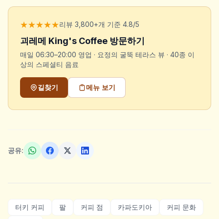
★★★★★
리뷰 3,800+개 기준 4.8/5
괴레메 King's Coffee 방문하기
매일 06:30–20:00 영업 · 요정의 굴뚝 테라스 뷰 · 40종 이
상의 스페셜티 음료
길찾기
메뉴 보기
공유:
터키 커피
팔
커피 점
카파도키아
커피 문화