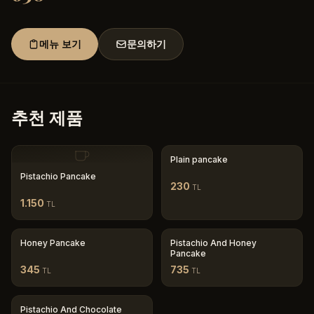
메뉴 보기
문의하기
추천 제품
Plain pancake
Pistachio Pancake
230
TL
1.150
TL
Honey Pancake
Pistachio And Honey
Pancake
345
735
TL
TL
Pistachio And Chocolate