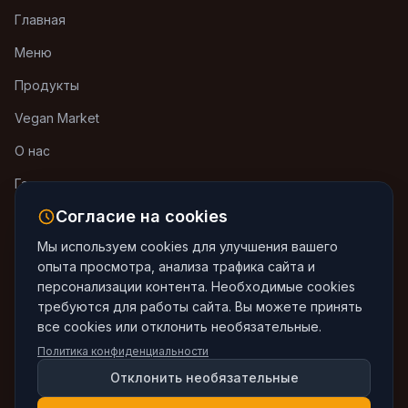
Главная
Меню
Продукты
Vegan Market
О нас
Галерея
Согласие на cookies
Блог
Мы используем cookies для улучшения вашего
Контакты
опыта просмотра, анализа трафика сайта и
персонализации контента. Необходимые cookies
требуются для работы сайта. Вы можете принять
Контактная информация
все cookies или отклонить необязательные.
Политика конфиденциальности
Iceridere Sok. Goreme, Cappadocia, Nevsehir 50180,
Turkey
Отклонить необязательные
+90 533 238 50 61