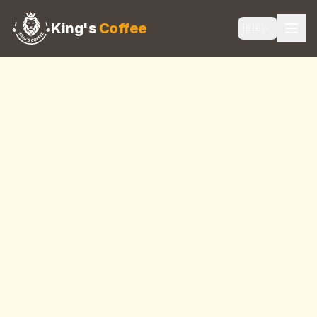
King's
Coffee
🇷🇺