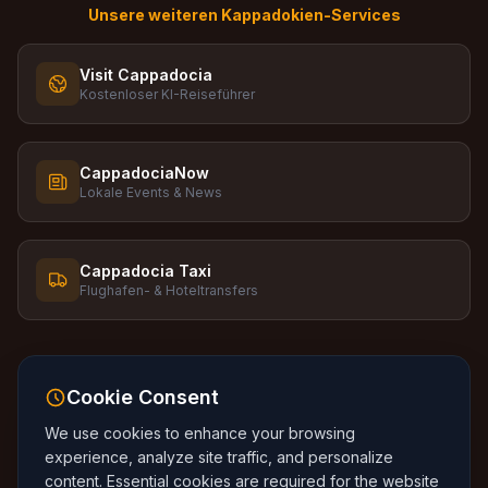
Unsere weiteren Kappadokien-Services
Visit Cappadocia
Kostenloser KI-Reiseführer
CappadociaNow
Lokale Events & News
Cappadocia Taxi
Flughafen- & Hoteltransfers
Cookie Consent
We use cookies to enhance your browsing
Sprache
:
🇬🇧
English
🇹🇷
Turkce
🇷🇺
Russkiy
experience, analyze site traffic, and personalize
🇰🇷
Korean
🇯🇵
Japanese
🇪🇸
Espanol
content. Essential cookies are required for the website