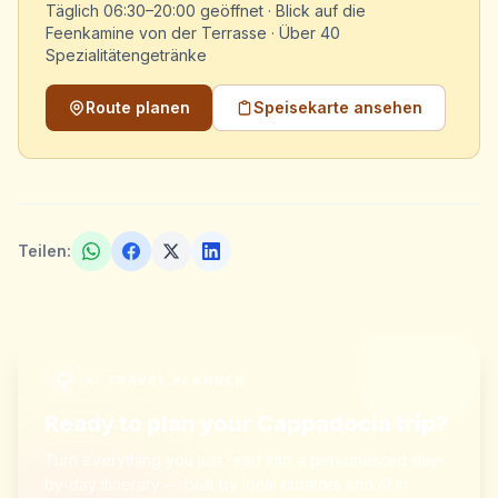
Täglich 06:30–20:00 geöffnet · Blick auf die
Feenkamine von der Terrasse · Über 40
Spezialitätengetränke
Route planen
Speisekarte ansehen
Teilen:
AI TRAVEL PLANNER
Ready to plan your Cappadocia trip?
Turn everything you just read into a personalized day-
by-day itinerary — built by local curators and AI in