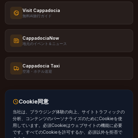
Visit Cappadocia
無料AI旅行ガイド
CappadociaNow
地元のイベント＆ニュース
Cappadocia Taxi
空港・ホテル送迎
Cookie同意
当社は、ブラウジング体験の向上、サイトトラフィックの
言語
:
🇬🇧
English
🇹🇷
Turkce
🇷🇺
Russkiy
分析、コンテンツのパーソナライズのためにCookieを使
🇰🇷
Korean
🇯🇵
Japanese
🇪🇸
Espanol
用しています。必須Cookieはウェブサイトの機能に必要
🇩🇪
Deutsch
🇫🇷
Francais
🇵🇹
Portugues
です。すべてのCookieを許可するか、必須以外を拒否で