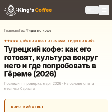
King's
Coffee
🇷🇺
Главная
/
Гид
/
Гиды по кофе
★★★★★ 4,8/5 ПО 3 800+ ОТЗЫВАМ
·
ГИДЫ ПО КОФЕ
Турецкий кофе: как его
готовят, культура вокруг
него и где попробовать в
Гёреме (2026)
Последняя проверка: март 2026 · На основе опыта
местных бариста
КОРОТКИЙ ОТВЕТ