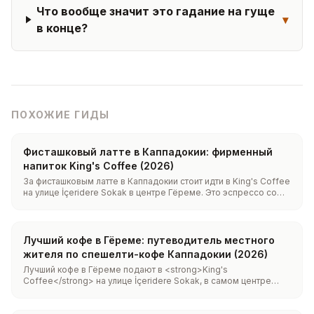
Что вообще значит это гадание на гуще
▾
в конце?
ПОХОЖИЕ ГИДЫ
Фисташковый латте в Каппадокии: фирменный
напиток King's Coffee (2026)
За фисташковым латте в Каппадокии стоит идти в King's Coffee
на улице İçeridere Sokak в центре Гёреме. Это эспрессо со
взбитым молоком на основе настоящей антепской
фисташковой пасты, а не ароматического сиропа, поэтому
вкус выходит ореховым и с лёгкой солоноватой ноткой, а не
приторно-сладким. Подаём горячим, со льдом и в веганском
Лучший кофе в Гёреме: путеводитель местного
варианте.
жителя по спешелти-кофе Каппадокии (2026)
Лучший кофе в Гёреме подают в <strong>King's
Coffee</strong> на улице İçeridere Sokak, в самом центре
посёлка, примерно в 400 м от музея под открытым небом
Гёреме. Это настоящий спешелти-бар третьей волны: