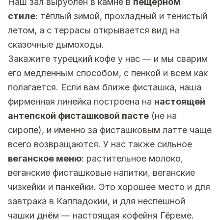
Наш зал вырублен в камне в
пещерном
стиле
: тёплый зимой, прохладный и тенистый
летом, а с террасы открывается вид на
сказочные дымоходы.
Закажите турецкий кофе у нас — и мы сварим
его медленным способом, с пенкой и всем как
полагается. Если вам ближе фисташка, наша
фирменная линейка построена на
настоящей
антепской фисташковой пасте
(не на
сиропе), и именно за фисташковым латте чаще
всего возвращаются. У нас также сильное
веганское меню
: растительное молоко,
веганские фисташковые напитки, веганские
чизкейки и панкейки. Это хорошее место и для
завтрака в Каппадокии, и для неспешной
чашки днём — настоящая кофейня Гёреме.