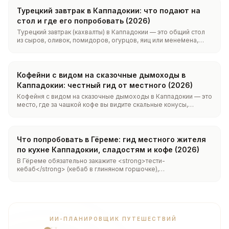
откалиброванный эспрессо, обученные бариста, кофе из
зёрен одного происхождения, правильно сваренный кофе
Турецкий завтрак в Каппадокии: что подают на
по-турецки и фирменная линейка напитков с настоящей
стол и где его попробовать (2026)
антепской фисташкой. Открыто ежедневно с 06:30 до 20:00.
Турецкий завтрак (кахвалты) в Каппадокии — это общий стол
из сыров, оливок, помидоров, огурцов, яиц или мене́мена,
варенья, мёда с каймаком, свежего хлеба и нескончаемого
чая. В Гёреме его можно съесть в пещерном зале или на
террасе с видом на сказочные дымоходы — лучше всего
после того, как утренние воздушные шары приземлятся.
Кофейни с видом на сказочные дымоходы в
Каппадокии: честный гид от местного (2026)
Кофейня с видом на сказочные дымоходы в Каппадокии — это
место, где за чашкой кофе вы видите скальные конусы,
долины или воздушные шары на рассвете. Большинство таких
заведений сосредоточено в центре Гёреме и вдоль гряды
Учхисара. King's Coffee на улице İçeridere Sokak сочетает
вырубленный в скале интерьер-пещеру с террасой,
Что попробовать в Гёреме: гид местного жителя
обращённой к долине, и открывается каждый день в 06:30.
по кухне Каппадокии, сладостям и кофе (2026)
В Гёреме обязательно закажите <strong>тести-
кебаб</strong> (кебаб в глиняном горшочке),
<strong>манты</strong> (турецкие пельмешки) и
<strong>гёзлеме</strong>; начните день с большого
турецкого завтрака с яичницей, каймаком и мёдом; а
завершите фисташковыми сладостями, пахлавой, кюнефе или
чизкейком в сопровождении хорошего спешелти-кофе или
турецкого кофе по-восточному.
ИИ-ПЛАНИРОВЩИК ПУТЕШЕСТВИЙ