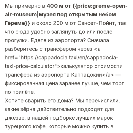
Мы примерно в
400 м от {{price:greme-open-
air-museum|музея под открытым небом
Гёреме}}
и около 200 м от Сансет-Пойнт, так
что сюда удобно заглянуть до или после
прогулки. Едете из аэропорта? Сначала
разберитесь с трансфером через <a
href="https://cappadocia.taxi/en/cappadocia-
taxi-price-calculator">калькулятор стоимости
трансфера из аэропорта Каппадокии</a> —
фиксированная цена заранее лучше, чем торг
по прилёте.
Хотите сварить его дома? Мы перечислили,
какие зёрна действительно подходят для
джезве, в нашей подборке
лучших марок
турецкого кофе, которые можно купить в